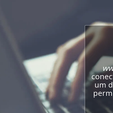
ww
conect
um d
permi