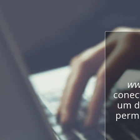
ww
conect
um d
permi