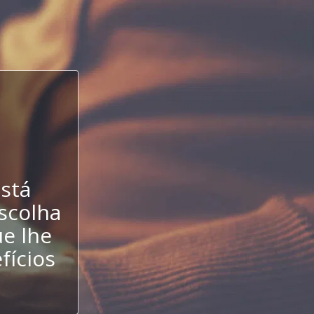
stá
escolha
e lhe
fícios