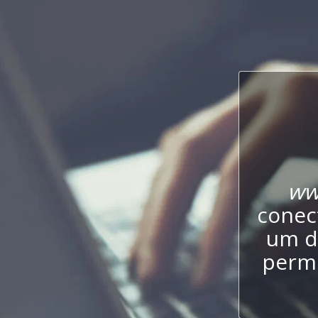
ww
conect
um d
permi